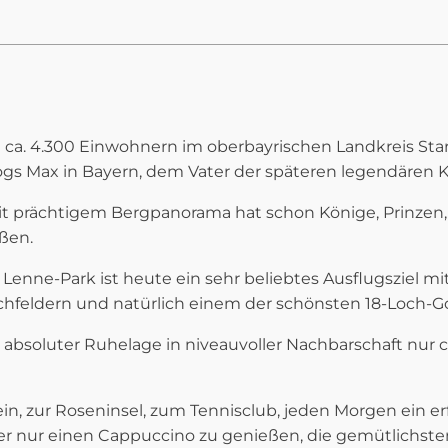
t ca. 4.300 Einwohnern im oberbayrischen Landkreis St
s Max in Bayern, dem Vater der späteren legendären Kais
t prächtigem Bergpanorama hat schon Könige, Prinzen, 
ßen.
Lenne-Park ist heute ein sehr beliebtes Ausflugsziel mi
uchfeldern und natürlich einem der schönsten 18-Loch-Go
absoluter Ruhelage in niveauvoller Nachbarschaft nur 
ein, zur Roseninsel, zum Tennisclub, jeden Morgen ein e
der nur einen Cappuccino zu genießen, die gemütlichst