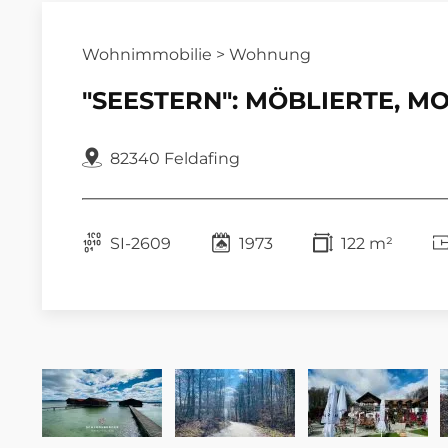
Wohnimmobilie > Wohnung
"SEESTERN": MÖBLIERTE, M
82340 Feldafing
SI-2609
1973
122 m²