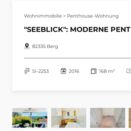
Wohnimmobilie > Penthouse-Wohnung
"SEEBLICK": MODERNE PEN
82335 Berg
SI-2253
2016
168 m²