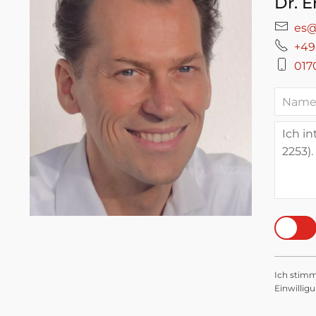
Dr. E
es@
+49
017
Ich stim
Einwillig