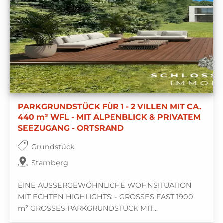
PARKGRUNDSTÜCK FÜR 1 - 2 VILLEN MIT CA.
440 m² WFL - MIT ALPENBLICK & PRIVATEM
SEEZUGANG - ORTSRAND
Grundstück
Starnberg
EINE AUSSERGEWÖHNLICHE WOHNSITUATION
MIT ECHTEN HIGHLIGHTS: - GROSSES FAST 1900
m² GROSSES PARKGRUNDSTÜCK MIT...