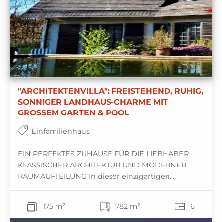
"ARCHITEKTENVILLA": FREISTEHEND, RUHIG,
SONNIGER LANDHAUS-CHARME MIT
GROSSEM GARTEN & POOL
Einfamilienhaus
EIN PERFEKTES ZUHAUSE FÜR DIE LIEBHABER
KLASSISCHER ARCHITEKTUR UND MODERNER
RAUMAUFTEILUNG In dieser einzigartigen...
175 m²
782 m²
6