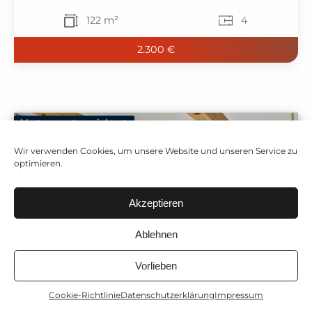
122 m²
4
2.300 €
Vertrag unterzeichnet
Wir verwenden Cookies, um unsere Website und unseren Service zu
optimieren.
Akzeptieren
Ablehnen
Vorlieben
Cookie-Richtlinie
Datenschutzerklärung
Impressum
Anrufen
Immobilienbewertung