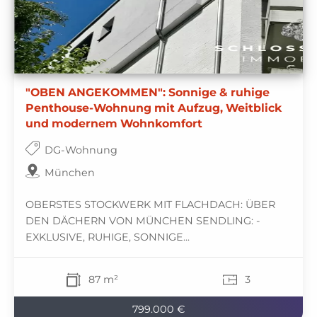
"OBEN ANGEKOMMEN": Sonnige & ruhige
Penthouse-Wohnung mit Aufzug, Weitblick
und modernem Wohnkomfort
DG-Wohnung
München
OBERSTES STOCKWERK MIT FLACHDACH: ÜBER
DEN DÄCHERN VON MÜNCHEN SENDLING: -
EXKLUSIVE, RUHIGE, SONNIGE...
87 m²
3
799.000 €