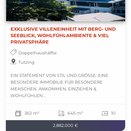
EXKLUSIVE VILLENEINHEIT MIT BERG- UND
SEEBLICK, WOHLFÜHLAMBIENTE & VIEL
PRIVATSPHÄRE
Doppelhaushälfte
Tutzing
EIN STATEMENT VON STIL UND GRÖSSE: EINE
BESONDERE IMMOBILIE FÜR BESONDERE
MENSCHEN. ANKOMMEN, EINZIEHEN &
WOHLFÜHLEN...
362 m²
645 m²
10
2.882.000 €