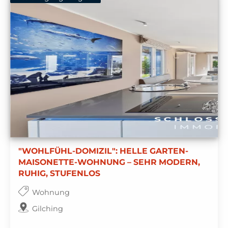
"WOHLFÜHL-DOMIZIL": HELLE GARTEN-
MAISONETTE-WOHNUNG – SEHR MODERN,
RUHIG, STUFENLOS
Wohnung
Gilching