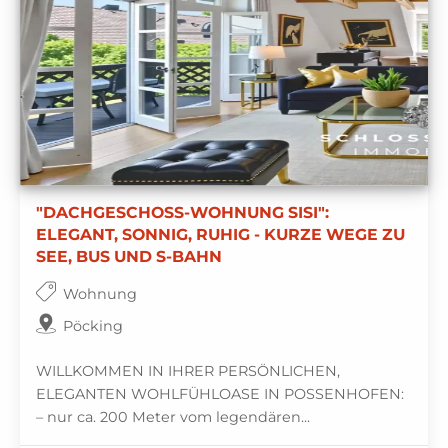
"DACHGESCHOSS-WOHNUNG SISI":
ELEGANT, SONNIG, RUHIG - KURZE WEGE ZU
SEE, BUS UND S-BAHN
Wohnung
Pöcking
WILLKOMMEN IN IHRER PERSÖNLICHEN,
ELEGANTEN WOHLFÜHLOASE IN POSSENHOFEN:
– nur ca. 200 Meter vom legendären...