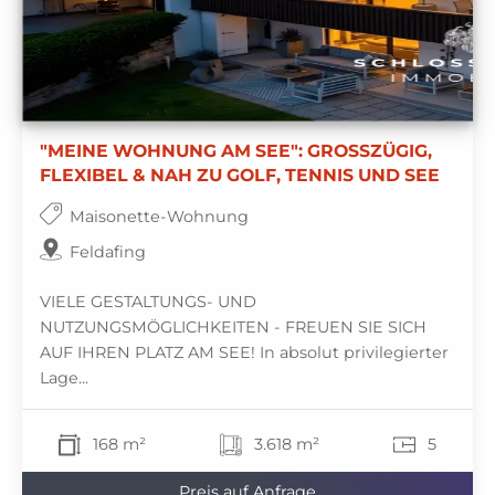
"MEINE WOHNUNG AM SEE": GROSSZÜGIG,
FLEXIBEL & NAH ZU GOLF, TENNIS UND SEE
Maisonette-Wohnung
Feldafing
VIELE GESTALTUNGS- UND
NUTZUNGSMÖGLICHKEITEN - FREUEN SIE SICH
AUF IHREN PLATZ AM SEE! In absolut privilegierter
Lage...
168 m²
3.618 m²
5
Preis auf Anfrage