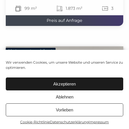
99 m²
1.873 m²
3
Preis auf Anfrage
Vertrag unterzeichnet
Wir verwenden Cookies, um unsere Website und unseren Service zu
optimieren.
Akzeptieren
Ablehnen
Vorlieben
Cookie-Richtlinie
Datenschutzerklärung
Impressum
Anrufen
Immobilienbewertung