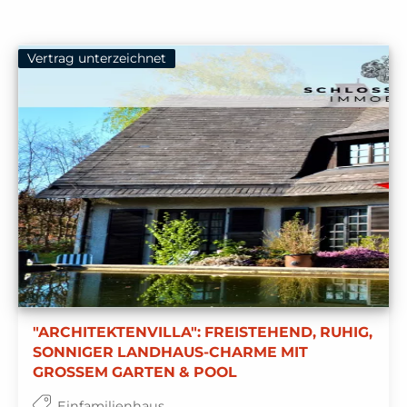
Vertrag unterzeichnet
"ARCHITEKTENVILLA": FREISTEHEND, RUHIG,
SONNIGER LANDHAUS-CHARME MIT
GROSSEM GARTEN & POOL
Einfamilienhaus