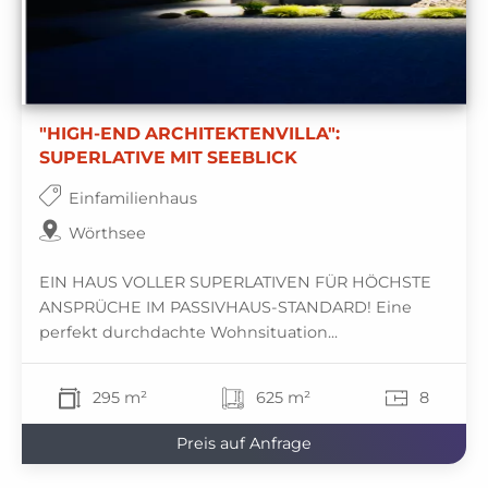
"HIGH-END ARCHITEKTENVILLA":
SUPERLATIVE MIT SEEBLICK
Einfamilienhaus
Wörthsee
EIN HAUS VOLLER SUPERLATIVEN FÜR HÖCHSTE
ANSPRÜCHE IM PASSIVHAUS-STANDARD! Eine
perfekt durchdachte Wohnsituation...
295 m²
625 m²
8
Preis auf Anfrage