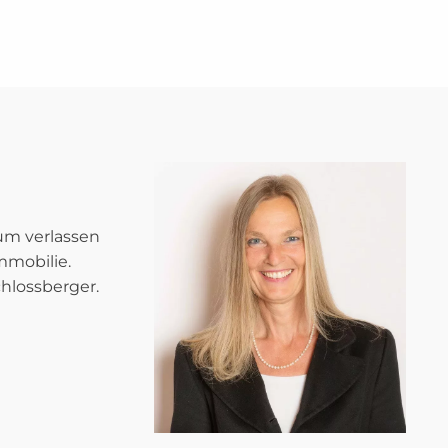
um verlassen
mmobilie.
chlossberger.