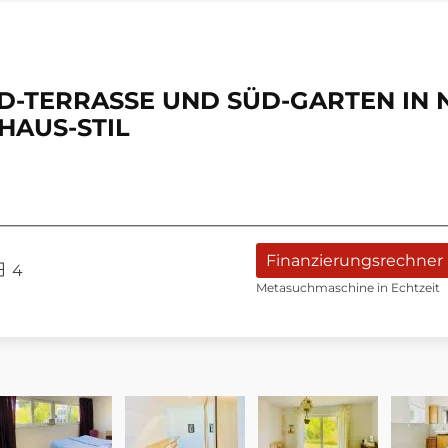
D-TERRASSE UND SÜD-GARTEN IN
HAUS-STIL
Finanzierungsrechner
4
Metasuchmaschine in Echtzeit
LICK VOM WOHN-ESS-BEREICH AUF TERRASSE UND G