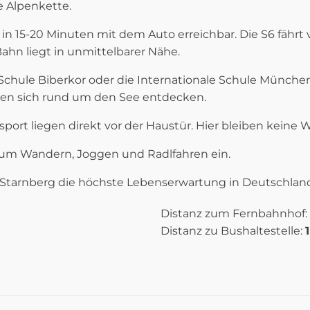
 Alpenkette.
n 15-20 Minuten mit dem Auto erreichbar. Die S6 fähr
hn liegt in unmittelbarer Nähe.
ule Biberkor oder die Internationale Schule München 
ssen sich rund um den See entdecken.
port liegen direkt vor der Haustür. Hier bleiben keine 
um Wandern, Joggen und Radlfahren ein.
Starnberg die höchste Lebenserwartung in Deutschlan
Distanz zum Fernbahnhof:
Distanz zu Bushaltestelle:
AUFTEILUNGSPLAN OG (WOHNUNG 2)