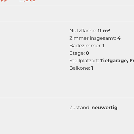
EIS
PREISE
Nutzfläche:
11 m²
Zimmer insgesamt:
4
Badezimmer:
1
Etage:
0
Stellplatzart:
Tiefgarage, F
Balkone:
1
Zustand:
neuwertig